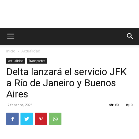
Radio
Inicio
Actualidad
TV
Actualidad
Transportes
Delta lanzará el servicio JFK
a Río de Janeiro y Buenos
Turística
Aires
7 febrero, 2023
60
0