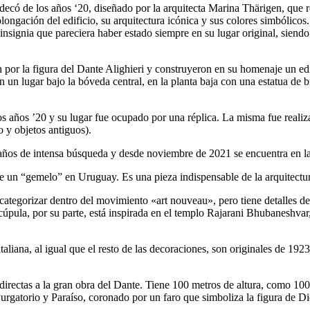
decó de los años ‘20, diseñado por la arquitecta Marina Thärigen, que re
ngación del edificio, su arquitectura icónica y sus colores simbólico
 insignia que pareciera haber estado siempre en su lugar original, siendo
n por la figura del Dante Alighieri y construyeron en su homenaje un ed
ron un lugar bajo la bóveda central, en la planta baja con una estatua de 
en los años ’20 y su lugar fue ocupado por una réplica. La misma fue reali
o y objetos antiguos).
 años de intensa búsqueda y desde noviembre de 2021 se encuentra en las 
ne un “gemelo” en Uruguay. Es una pieza indispensable de la arquitectu
e categorizar dentro del movimiento «art nouveau», pero tiene detalles 
ula, por su parte, está inspirada en el templo Rajarani Bhubaneshvar, de
taliana, al igual que el resto de las decoraciones, son originales de 19
 directas a la gran obra del Dante. Tiene 100 metros de altura, como 100
Purgatorio y Paraíso, coronado por un faro que simboliza la figura de D