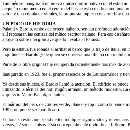
También se inaugurará un nuevo quiosco informativo con el estilo art 
pequeño monumento en el centro del Pasaje esta creado como una prolo
verde y una cúpula de vitrales, la propuesta implica construir hoy una
UN POCO DE HISTORIA
Palanti y Barolo, ambos de origen italiano, sentían profunda adoració
allí reposaran las cenizas del mítico escritor italiano. Para eso diseña
apoyado sobre una gran ave que lo llevaba al Paraíso.
Pero la estatua fue robada al arribar el barco que la trajo de Italia, 
inquilinos el Barolo (y de quien se conserva una oficina con mobiliari
Parte de la obra original fue recuperada recientemente tras más de 20
Inaugurado en 1923, fue el primer rascacielos de Latinoamérica y tie
Ya desde sus inicios, el Barolo llamó la atención. El edificio se pued
utilizando la técnica del hor- migón armado, un método moderno. La cúp
arquitecto Mario Palanti, su autor.
El mármol del piso, de colores verde, blanco y rojo, como la bandera i
1997, no puede ser modificado.
En toda su estructura se advierten múltiples significados y referencias
versos, 22 son sus pisos. Está conceptualmente dividido en Infierno, 