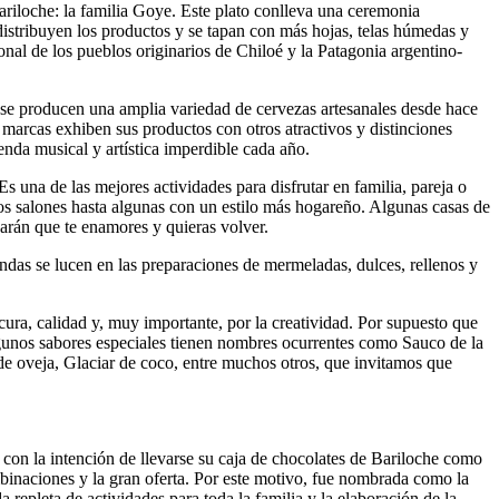
ariloche: la familia Goye. Este plato conlleva una ceremonia
 distribuyen los productos y se tapan con más hojas, telas húmedas y
ional de los pueblos originarios de Chiloé y la Patagonia argentino-
e se producen una amplia variedad de cervezas artesanales desde hace
s marcas exhiben sus productos con otros atractivos y distinciones
enda musical y artística imperdible cada año.
s una de las mejores actividades para disfrutar en familia, pareja o
os salones hasta algunas con un estilo más hogareño. Algunas casas de
 harán que te enamores y quieras volver.
indas se lucen en las preparaciones de mermeladas, dulces, rellenos y
cura, calidad y, muy importante, por la creatividad. Por supuesto que
lgunos sabores especiales tienen nombres ocurrentes como Sauco de la
e oveja, Glaciar de coco, entre muchos otros, que invitamos que
en con la intención de llevarse su caja de chocolates de Bariloche como
mbinaciones y la gran oferta. Por este motivo, fue nombrada como la
repleta de actividades para toda la familia y la elaboración de la