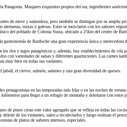
 Patagonia. Manjares exquisitos propios del sur, ingredientes autócton
eportes de nieve y naturaleza, pero también se distingue por su amplia p
as alemanas, suizas y galesas. Estas se mezclaron con los sabores region
clásico del poblado de Colonia Suiza, ubicado a 25km del centro de Bar
 la gastronomía de Bariloche una gran experiencia única y merecedora d
los ríos y lagos patagónicos y, además, hay establecimientos de cría par
 con variedades de salsas y diferentes guarniciones. Las carnes tambi
n muy bien en todas sus variantes.
jabalí, el ciervo, salmón, salames y una gran diversidad de quesos.
s protagonistas en las temporadas más frías o en las noches de verano
kilómetros para llegar a un refugio de montaña y deleitarse con estos 
ues de pinos crean este valor agregado que se refleja en todas las coc
eleite de los visitantes, salen a recolectarlos y luego realizan el proc
onistas de platos de sabores intensos, especiales.