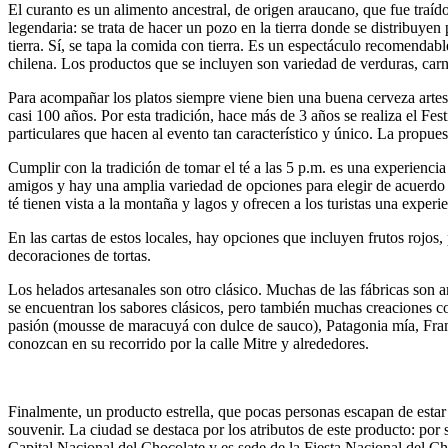
El curanto es un alimento ancestral, de origen araucano, que fue traí
legendaria: se trata de hacer un pozo en la tierra donde se distribuye
tierra. Sí, se tapa la comida con tierra. Es un espectáculo recomendabl
chilena. Los productos que se incluyen son variedad de verduras, carn
Para acompañar los platos siempre viene bien una buena cerveza artesa
casi 100 años. Por esta tradición, hace más de 3 años se realiza el Fes
particulares que hacen al evento tan característico y único. La propue
Cumplir con la tradición de tomar el té a las 5 p.m. es una experiencia
amigos y hay una amplia variedad de opciones para elegir de acuerdo 
té tienen vista a la montaña y lagos y ofrecen a los turistas una exper
En las cartas de estos locales, hay opciones que incluyen frutos rojos
decoraciones de tortas.
Los helados artesanales son otro clásico. Muchas de las fábricas son a
se encuentran los sabores clásicos, pero también muchas creaciones c
pasión (mousse de maracuyá con dulce de sauco), Patagonia mía, Fram
conozcan en su recorrido por la calle Mitre y alrededores.
Finalmente, un producto estrella, que pocas personas escapan de estar a
souvenir. La ciudad se destaca por los atributos de este producto: po
Capital Nacional del Chocolate y es sede de la Fiesta Nacional del Ch