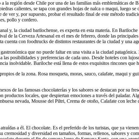
do a la región desde Chile por una de las familias más emblemáticas de B
n piedras calientes, se tapa con grandes hojas de nalca o maqui, luego se
e de ver y, por supuesto, probar el resultado final de este método tradic
es, pollo y cordero.
nal y, la ciudad barilochense, es experta en esta materia. En Bariloch
tival de la Cerveza Artesanal en el mes de febrero, donde las principale
sta cuenta con foodtrucks de distintos restaurantes de la ciudad y una ag
 gastronómica que no puede faltar en una visita a la ciudad patagónica. E
a las posibilidades y preferencias de cada uno. Desde hoteles con lujos
iencia inolvidable. Bariloche está llena de estos exquisitos rincones que
, propios de la zona. Rosa mosqueta, moras, sauco, calafate, maqui y gu
nexos de las famosas chocolaterías y los sabores se destacan por su fres
on productos locales, que despiertan emociones a través del paladar. A
buesa nevada, Mousse del Piltri, Crema de otoño, Calafate con leche d
traídas a él. El chocolate. Es el preferido de los turistas, que ya vien
r su cremosidad y diversidad en tamaños, formas, rellenos, sabores y co
ocolate durante el fin de semana largo de Semana Santa, con una agenda 