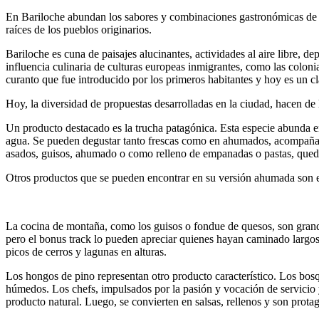
En Bariloche abundan los sabores y combinaciones gastronómicas de la
raíces de los pueblos originarios.
Bariloche es cuna de paisajes alucinantes, actividades al aire libre, d
influencia culinaria de culturas europeas inmigrantes, como las coloni
curanto que fue introducido por los primeros habitantes y hoy es un 
Hoy, la diversidad de propuestas desarrolladas en la ciudad, hacen de
Un producto destacado es la trucha patagónica. Esta especie abunda en 
agua. Se pueden degustar tanto frescas como en ahumados, acompañados
asados, guisos, ahumado o como relleno de empanadas o pastas, queda
Otros productos que se pueden encontrar en su versión ahumada son el 
La cocina de montaña, como los guisos o fondue de quesos, son grande
pero el bonus track lo pueden apreciar quienes hayan caminado largos 
picos de cerros y lagunas en alturas.
Los hongos de pino representan otro producto característico. Los bosq
húmedos. Los chefs, impulsados por la pasión y vocación de servicio y d
producto natural. Luego, se convierten en salsas, rellenos y son protag