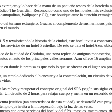
co extranjero y lo hace de la mano de un pequeño tesoro de la hotelería 
eriódico The Guardian. Reconocido como uno de los hoteles más exclusiv
smopolitan, Wallpaper y GQ, este boutique atrae la atención extranjera
 del turismo extranjero. Gracias al complemento de sus hermosos paisaj
 en el mundo.
 y revalorizando la historia de la ciudad, este hotel invita a conectarse
los servicios de un hotel 5 estrellas. De esto se trata el hotel Azur, ubi
ico de la ciudad de Córdoba, una zona repleta de antiguos monasterios, i
utos en auto de los principales valles serranos. Azur ofrece 16 amplias 
en donde la premisa es que todo lo que se ofrezca en el lugar sea pro
un templo dedicado al bienestar y a la contemplación, un circuito de wel
s vidas.
las raíces y recuperar el concepto original del SPA (según sus siglas en
ta. Un circuito de 2 horas para relajar cuerpo y mente en un recorrido d
tura jesuítica (tan característica de esta ciudad), se desarrolló este pro
templo que invita a la introspección bajo la luz de las velas.
ento con otros servicios del hotel y del SPA: masajes, tratamientos, ri