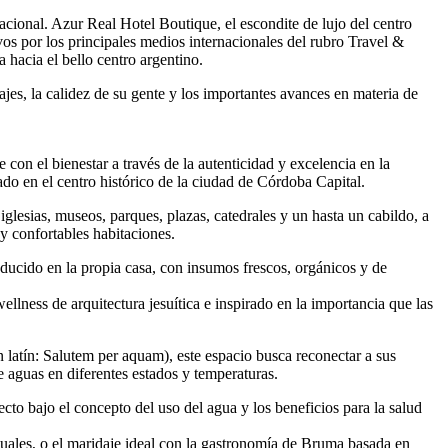
nacional. Azur Real Hotel Boutique, el escondite de lujo del centro
os por los principales medios internacionales del rubro Travel &
 hacia el bello centro argentino.
es, la calidez de su gente y los importantes avances en materia de
 con el bienestar a través de la autenticidad y excelencia en la
cado en el centro histórico de la ciudad de Córdoba Capital.
glesias, museos, parques, plazas, catedrales y un hasta un cabildo, a
y confortables habitaciones.
ducido en la propia casa, con insumos frescos, orgánicos y de
lness de arquitectura jesuítica e inspirado en la importancia que las
 latín: Salutem per aquam), este espacio busca reconectar a sus
e aguas en diferentes estados y temperaturas.
yecto bajo el concepto del uso del agua y los beneficios para la salud
tuales, o el maridaje ideal con la gastronomía de Bruma basada en