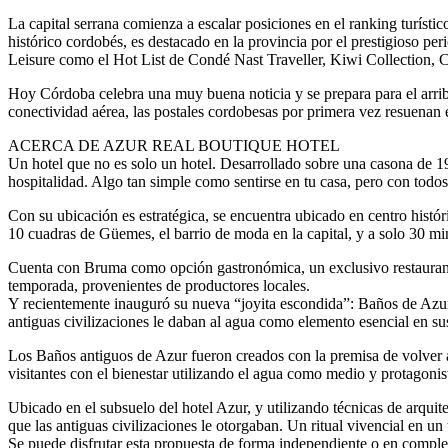
La capital serrana comienza a escalar posiciones en el ranking turísti
histórico cordobés, es destacado en la provincia por el prestigioso p
Leisure como el Hot List de Condé Nast Traveller, Kiwi Collection, Co
Hoy Córdoba celebra una muy buena noticia y se prepara para el arribo
conectividad aérea, las postales cordobesas por primera vez resuenan
ACERCA DE AZUR REAL BOUTIQUE HOTEL
Un hotel que no es solo un hotel. Desarrollado sobre una casona de 1915
hospitalidad. Algo tan simple como sentirse en tu casa, pero con todos 
Con su ubicación es estratégica, se encuentra ubicado en centro histór
10 cuadras de Güemes, el barrio de moda en la capital, y a solo 30 min
Cuenta con Bruma como opción gastronómica, un exclusivo restaurante 
temporada, provenientes de productores locales.
Y recientemente inauguró su nueva “joyita escondida”: Baños de Azur, 
antiguas civilizaciones le daban al agua como elemento esencial en su
Los Baños antiguos de Azur fueron creados con la premisa de volver a 
visitantes con el bienestar utilizando el agua como medio y protagonis
Ubicado en el subsuelo del hotel Azur, y utilizando técnicas de arquitec
que las antiguas civilizaciones le otorgaban. Un ritual vivencial en un 
Se puede disfrutar esta propuesta de forma independiente o en complem