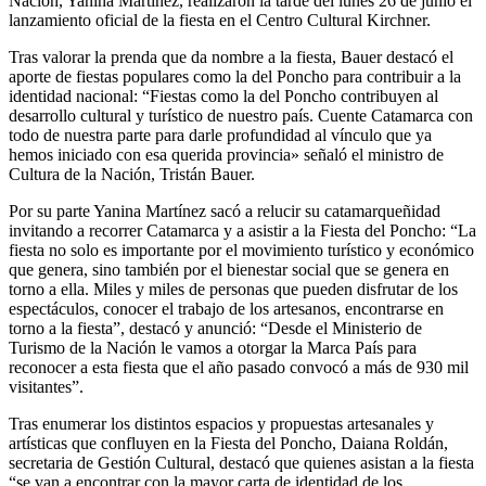
Nación, Yanina Martínez, realizaron la tarde del lunes 26 de junio el
lanzamiento oficial de la fiesta en el Centro Cultural Kirchner.
Tras valorar la prenda que da nombre a la fiesta, Bauer destacó el
aporte de fiestas populares como la del Poncho para contribuir a la
identidad nacional: “Fiestas como la del Poncho contribuyen al
desarrollo cultural y turístico de nuestro país. Cuente Catamarca con
todo de nuestra parte para darle profundidad al vínculo que ya
hemos iniciado con esa querida provincia» señaló el ministro de
Cultura de la Nación, Tristán Bauer.
Por su parte Yanina Martínez sacó a relucir su catamarqueñidad
invitando a recorrer Catamarca y a asistir a la Fiesta del Poncho: “La
fiesta no solo es importante por el movimiento turístico y económico
que genera, sino también por el bienestar social que se genera en
torno a ella. Miles y miles de personas que pueden disfrutar de los
espectáculos, conocer el trabajo de los artesanos, encontrarse en
torno a la fiesta”, destacó y anunció: “Desde el Ministerio de
Turismo de la Nación le vamos a otorgar la Marca País para
reconocer a esta fiesta que el año pasado convocó a más de 930 mil
visitantes”.
Tras enumerar los distintos espacios y propuestas artesanales y
artísticas que confluyen en la Fiesta del Poncho, Daiana Roldán,
secretaria de Gestión Cultural, destacó que quienes asistan a la fiesta
“se van a encontrar con la mayor carta de identidad de los