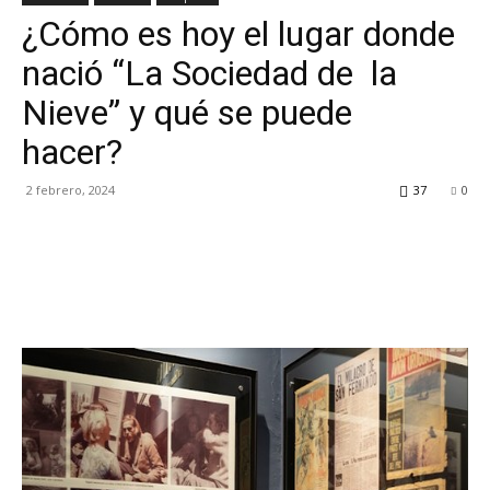
¿Cómo es hoy el lugar donde
TV
nació “La Sociedad de la
Nieve” y qué se puede
Turística
hacer?
2 febrero, 2024
37
0