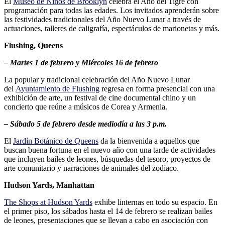
El
Museo de Niños de Brooklyn
celebra el Año del Tigre con
programación para todas las edades. Los invitados aprenderán sobre
las festividades tradicionales del Año Nuevo Lunar a través de
actuaciones, talleres de caligrafía, espectáculos de marionetas y más.
Flushing, Queens
– Martes 1 de febrero y Miércoles 16 de febrero
La popular y tradicional celebración del Año Nuevo Lunar
del
Ayuntamiento de Flushing
regresa en forma presencial con una
exhibición de arte, un festival de cine documental chino y un
concierto que reúne a músicos de Corea y Armenia.
– Sábado 5 de febrero desde mediodía a las 3 p.m.
El
Jardín Botánico de Queens
da la bienvenida a aquellos que
buscan buena fortuna en el nuevo año con una tarde de actividades
que incluyen bailes de leones, búsquedas del tesoro, proyectos de
arte comunitario y narraciones de animales del zodíaco.
Hudson Yards, Manhattan
The Shops at Hudson Yards
exhibe linternas en todo su espacio. En
el primer piso, los sábados hasta el 14 de febrero se realizan bailes
de leones, presentaciones que se llevan a cabo en asociación con