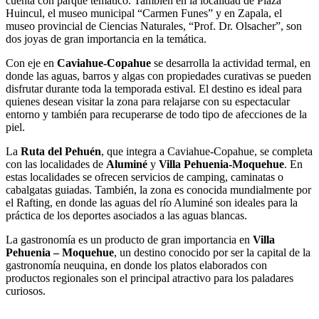
cuenta con parque temático. También en la localidad de Plaza
Huincul, el museo municipal “Carmen Funes” y en Zapala, el
museo provincial de Ciencias Naturales, “Prof. Dr. Olsacher”, son
dos joyas de gran importancia en la temática.
Con eje en
Caviahue-Copahue
se desarrolla la actividad termal, en
donde las aguas, barros y algas con propiedades curativas se pueden
disfrutar durante toda la temporada estival. El destino es ideal para
quienes desean visitar la zona para relajarse con su espectacular
entorno y también para recuperarse de todo tipo de afecciones de la
piel.
La
Ruta del Pehuén
, que integra a Caviahue-Copahue, se completa
con las localidades de
Aluminé
y
Villa Pehuenia-Moquehue
. En
estas localidades se ofrecen servicios de camping, caminatas o
cabalgatas guiadas. También, la zona es conocida mundialmente por
el Rafting, en donde las aguas del río Aluminé son ideales para la
práctica de los deportes asociados a las aguas blancas.
La gastronomía es un producto de gran importancia en
Villa
Pehuenia – Moquehue
, un destino conocido por ser la capital de la
gastronomía neuquina, en donde los platos elaborados con
productos regionales son el principal atractivo para los paladares
curiosos.