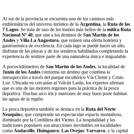
Al sur de la provincia se encuentra uno de los caminos más
emblemáticos del universo turístico de la
Argentina
, la
Ruta de los
7 Lagos
. Se trata de uno de los tramos más bellos de la
mítica Ruta
Nacional Nº 40
, que une a los destinos de
San Martín de los
Andes
y
Villa La Angostura
, que reúnen una oferta hotelera y
gastronómica de excelencia. En cada lago se puede hacer un alto,
disfrutar de las playas y de los senderos habilitados completando la
experiencia de sentirse parte de una naturaleza única e inigualable.
A pocos kilómetros de
San Martín de los Andes
, la localidad de
Junín de los Andes
conforma un destino que combina la
introspección a través del parque escultórico Vía Christi y Cristo
Luz. Ubicada en cercanías al Volcán Lanín, los expertos afirman
que es una de las mejores regiones para la práctica de la pesca
deportiva. Truchas arco iris y marrones de muy buen porte habitan
las aguas de la región.
La pesca deportiva también se destaca en la
Ruta del Norte
Neuquin
o, que comprende un espectacular espacio montañoso,
dominado por la Cordillera del Viento. La hospitalidad y las
tradiciones populares son atracciones inevitables en localidades
como
Andacollo
;
Huinganco
;
Las Ovejas
;
Varvarco
, y la capital