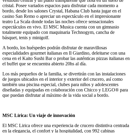
vestíbulo central y un piano transparente que flota en un suelo de
cristal. Posee variados espacios para disfrutar cada momento a
bordo, desde los salones Crystal, Habana Club hasta jugar en el
casino San Remo o apreciar un espectáculo en el impresionante
teatro La Scala donde todas las noches ofrece sensacionales
espectáculos en vivo. El MSC Musica cuenta con un gimnasio
totalmente equipado con maquinaria Technogym, cancha de
básquet, tenis y minigolf.
A bordo, los huéspedes podrán disfrutar de maravillosas
especialidades gourmet italianas en Il Giardino, deleitarse con una
cena en el Kaito Sushi Bar o probar las auténticas pizzas italianas en
el buffet que se encuentra abierto 20hs al día.
Los más pequeños de la familia, se divertirán con las instalaciones
de juegos ubicados en el interior y exterior del crucero, así como
también una piscina especial, clubes para niños y adolescentes
diseñadas y equipadas en colaboración con Chicco y LEGO® para
que puedan disfrutar al máximo de la vida social a bordo.
MSC Lírica: Un viaje de innovación
El MSC Lirica ofrece una experiencia de crucero distintiva centrada
en la elegancia, el confort y la hospitalidad, con 992 cabinas