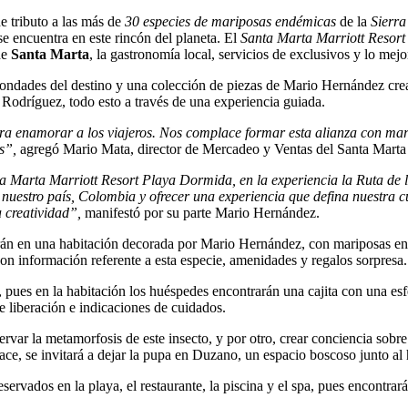
de tributo a las más de
30 especies de mariposas endémicas
de la
Sierra
e encuentra en este rincón del planeta. El
Santa Marta Marriott Resort
de
Santa Marta
, la gastronomía local, servicios de exclusivos y lo mejo
 bondades del destino y una colección de piezas de Mario Hernández cre
 Rodríguez, todo esto a través de una experiencia guiada.
ara enamorar a los viajeros. Nos complace formar esta alianza con ma
s”,
agregó Mario Mata, director de Mercadeo y Ventas del Santa Marta
a Marta Marriott Resort Playa Dormida, en la experiencia la Ruta de 
uestro país, Colombia y ofrecer una experiencia que defina nuestra cul
 creatividad”,
manifestó por su parte Mario Hernández.
n en una habitación decorada por Mario Hernández, con mariposas en una
 información referente a esta especie, amenidades y regalos sorpresa.
ues en la habitación los huéspedes encontrarán una cajita con una esfera
e liberación e indicaciones de cuidados.
servar la metamorfosis de este insecto, y por otro, crear conciencia sobr
nace, se invitará a dejar la pupa en Duzano, un espacio boscoso junto al 
 reservados en la playa, el restaurante, la piscina y el spa, pues encont