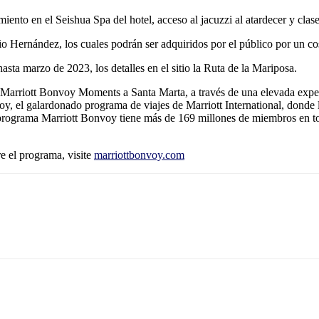
amiento en el Seishua Spa del hotel, acceso al jacuzzi al atardecer y cla
o Hernández, los cuales podrán ser adquiridos por el público por un cos
asta marzo de 2023, los detalles en el sitio la Ruta de la Mariposa.
r Marriott Bonvoy Moments a Santa Marta, a través de una elevada exp
y, el galardonado programa de viajes de Marriott International, donde l
. El programa Marriott Bonvoy tiene más de 169 millones de miembros en
e el programa, visite
marriottbonvoy.com