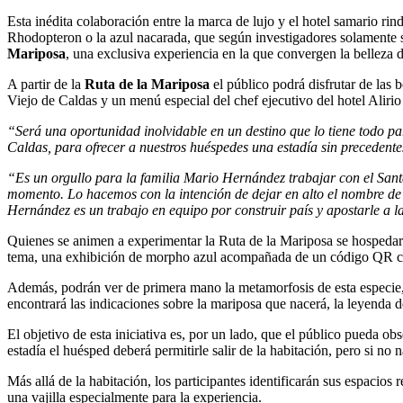
Esta inédita colaboración entre la marca de lujo y el hotel samario rin
Rhodopteron o la azul nacarada, que según investigadores solamente s
Mariposa
, una exclusiva experiencia en la que convergen la belleza 
A partir de la
Ruta de la Mariposa
el público podrá disfrutar de las
Viejo de Caldas y un menú especial del chef ejecutivo del hotel Alirio
“Será una oportunidad inolvidable en un destino que lo tiene todo p
Caldas, para ofrecer a nuestros huéspedes una estadía sin precedente
“Es un orgullo para la familia Mario Hernández trabajar con el Sant
momento. Lo hacemos con la intención de dejar en alto el nombre de n
Hernández es un trabajo en equipo por construir país y apostarle a la
Quienes se animen a experimentar la Ruta de la Mariposa se hospedará
tema, una exhibición de morpho azul acompañada de un código QR con
Además, podrán ver de primera mano la metamorfosis de esta especie, p
encontrará las indicaciones sobre la mariposa que nacerá, la leyenda d
El objetivo de esta iniciativa es, por un lado, que el público pueda ob
estadía el huésped deberá permitirle salir de la habitación, pero si no 
Más allá de la habitación, los participantes identificarán sus espacios
una vajilla especialmente para la experiencia.