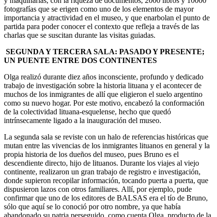
y maquinarias, con la riqueza de documentos, 2000 libros y 10000
fotografías que se erigen como uno de los elementos de mayor
importancia y atractividad en el museo, y que enarbolan el punto de
partida para poder conocer el contexto que refleja a través de las
charlas que se suscitan durante las visitas guiadas.
SEGUNDA Y TERCERA SALA: PASADO Y PRESENTE;
UN PUENTE ENTRE DOS CONTINENTES
Olga realizó durante diez años inconsciente, profundo y dedicado
trabajo de investigación sobre la historia lituana y el acontecer de
muchos de los inmigrantes de allí que eligieron el suelo argentino
como su nuevo hogar. Por este motivo, encabezó la conformación
de la colectividad lituana-esquelense, hecho que quedó
intrínsecamente ligado a la inauguración del museo.
La segunda sala se reviste con un halo de referencias históricas que
mutan entre las vivencias de los inmigrantes lituanos en general y la
propia historia de los dueños del museo, pues Bruno es el
descendiente directo, hijo de lituanos. Durante los viajes al viejo
continente, realizaron un gran trabajo de registro e investigación,
donde supieron recopilar información, tocando puerta a puerta, que
dispusieron lazos con otros familiares. Allí, por ejemplo, pude
confirmar que uno de los editores de BALSAS era el tío de Bruno,
sólo que aquí se lo conoció por otro nombre, ya que había
abandonado su patria perseguido, como cuenta Olga, producto de la