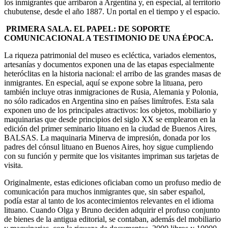
los inmigrantes que arribaron a Argentina y, en especial, al territorio
chubutense, desde el año 1887. Un portal en el tiempo y el espacio.
PRIMERA SALA. EL PAPEL: DE SOPORTE
COMUNICACIONAL A TESTIMONIO DE UNA ÉPOCA.
La riqueza patrimonial del museo es ecléctica, variados elementos,
artesanías y documentos exponen una de las etapas especialmente
heteróclitas en la historia nacional: el arribo de las grandes masas de
inmigrantes. En especial, aquí se expone sobre la lituana, pero
también incluye otras inmigraciones de Rusia, Alemania y Polonia,
no sólo radicados en Argentina sino en países limítrofes. Esta sala
exponen uno de los principales atractivos: los objetos, mobiliario y
maquinarias que desde principios del siglo XX se emplearon en la
edición del primer seminario lituano en la ciudad de Buenos Aires,
BALSAS. La maquinaria Minerva de impresión, donada por los
padres del cónsul lituano en Buenos Aires, hoy sigue cumpliendo
con su función y permite que los visitantes impriman sus tarjetas de
visita.
Originalmente, estas ediciones oficiaban como un profuso medio de
comunicación para muchos inmigrantes que, sin saber español,
podía estar al tanto de los acontecimientos relevantes en el idioma
lituano. Cuando Olga y Bruno deciden adquirir el profuso conjunto
de bienes de la antigua editorial, se contaban, además del mobiliario