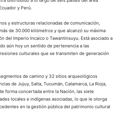
ra distribuido a lo largo de seis países del área
 Ecuador y Perú.
inos y estructuras relacionadas de comunicación,
 más de 30.000 kilómetros y que alcanzó su máxima
ión del Imperio Incaico o Tawantinsuyu. Está asociado a
ndo aún hoy un sentido de pertenencia a las
presiones culturales que se transmiten de generación
segmentos de camino y 32 sitios arqueológicos
ncias de Jujuy, Salta, Tucumán, Catamarca, La Rioja,
e forma concertada entre la Nación, las siete
des locales e indígenas asociadas, lo que le otorga
recedentes en la gestión pública del patrimonio cultural