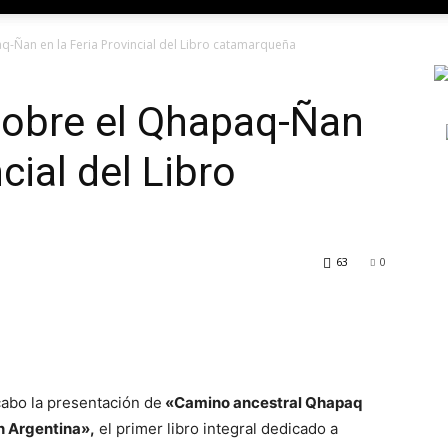
q-Ñan en la Feria Provincial del Libro catamarqueña
sobre el Qhapaq-Ñan
cial del Libro
63
0
 cabo la presentación de
«Camino ancestral Qhapaq
n Argentina»,
el primer libro integral dedicado a