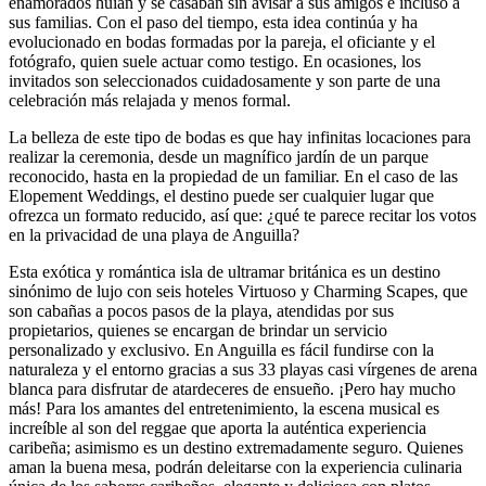
enamorados huían y se casaban sin avisar a sus amigos e incluso a
sus familias. Con el paso del tiempo, esta idea continúa y ha
evolucionado en bodas formadas por la pareja, el oficiante y el
fotógrafo, quien suele actuar como testigo. En ocasiones, los
invitados son seleccionados cuidadosamente y son parte de una
celebración más relajada y menos formal.
La belleza de este tipo de bodas es que hay infinitas locaciones para
realizar la ceremonia, desde un magnífico jardín de un parque
reconocido, hasta en la propiedad de un familiar. En el caso de las
Elopement Weddings, el destino puede ser cualquier lugar que
ofrezca un formato reducido, así que: ¿qué te parece recitar los votos
en la privacidad de una playa de Anguilla?
Esta exótica y romántica isla de ultramar británica es un destino
sinónimo de lujo con seis hoteles Virtuoso y Charming Scapes, que
son cabañas a pocos pasos de la playa, atendidas por sus
propietarios, quienes se encargan de brindar un servicio
personalizado y exclusivo. En Anguilla es fácil fundirse con la
naturaleza y el entorno gracias a sus 33 playas casi vírgenes de arena
blanca para disfrutar de atardeceres de ensueño. ¡Pero hay mucho
más! Para los amantes del entretenimiento, la escena musical es
increíble al son del reggae que aporta la auténtica experiencia
caribeña; asimismo es un destino extremadamente seguro. Quienes
aman la buena mesa, podrán deleitarse con la experiencia culinaria