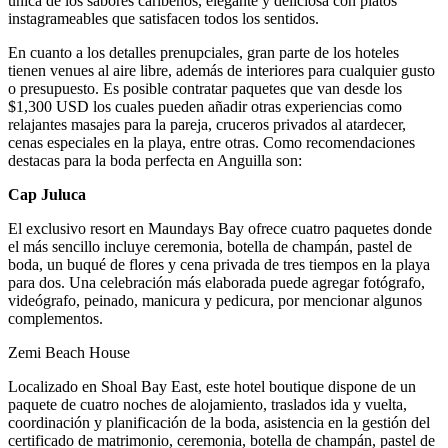
única de los sabores caribeños, elegante y deliciosa con platos
instagrameables que satisfacen todos los sentidos.
En cuanto a los detalles prenupciales, gran parte de los hoteles
tienen venues al aire libre, además de interiores para cualquier gusto
o presupuesto. Es posible contratar paquetes que van desde los
$1,300 USD los cuales pueden añadir otras experiencias como
relajantes masajes para la pareja, cruceros privados al atardecer,
cenas especiales en la playa, entre otras. Como recomendaciones
destacas para la boda perfecta en Anguilla son:
Cap Juluca
El exclusivo resort en Maundays Bay ofrece cuatro paquetes donde
el más sencillo incluye ceremonia, botella de champán, pastel de
boda, un buqué de flores y cena privada de tres tiempos en la playa
para dos. Una celebración más elaborada puede agregar fotógrafo,
videógrafo, peinado, manicura y pedicura, por mencionar algunos
complementos.
Zemi Beach House
Localizado en Shoal Bay East, este hotel boutique dispone de un
paquete de cuatro noches de alojamiento, traslados ida y vuelta,
coordinación y planificación de la boda, asistencia en la gestión del
certificado de matrimonio, ceremonia, botella de champán, pastel de