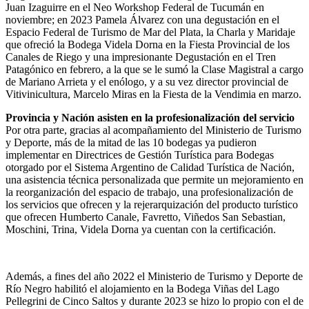
Juan Izaguirre en el Neo Workshop Federal de Tucumán en
noviembre; en 2023 Pamela Álvarez con una degustación en el
Espacio Federal de Turismo de Mar del Plata, la Charla y Maridaje
que ofreció la Bodega Videla Dorna en la Fiesta Provincial de los
Canales de Riego y una impresionante Degustación en el Tren
Patagónico en febrero, a la que se le sumó la Clase Magistral a cargo
de Mariano Arrieta y el enólogo, y a su vez director provincial de
Vitivinicultura, Marcelo Miras en la Fiesta de la Vendimia en marzo.
Provincia y Nación asisten en la profesionalización del servicio
Por otra parte, gracias al acompañamiento del Ministerio de Turismo
y Deporte, más de la mitad de las 10 bodegas ya pudieron
implementar en Directrices de Gestión Turística para Bodegas
otorgado por el Sistema Argentino de Calidad Turística de Nación,
una asistencia técnica personalizada que permite un mejoramiento en
la reorganización del espacio de trabajo, una profesionalización de
los servicios que ofrecen y la rejerarquización del producto turístico
que ofrecen Humberto Canale, Favretto, Viñedos San Sebastian,
Moschini, Trina, Videla Dorna ya cuentan con la certificación.
Además, a fines del año 2022 el Ministerio de Turismo y Deporte de
Río Negro habilitó el alojamiento en la Bodega Viñas del Lago
Pellegrini de Cinco Saltos y durante 2023 se hizo lo propio con el de