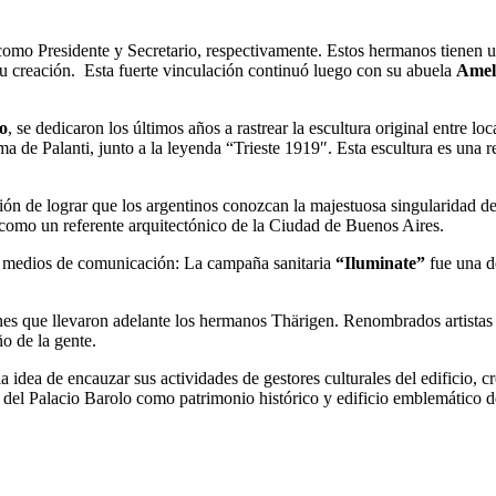
como Presidente y Secretario, respectivamente. Estos hermanos tienen u
su creación. Esta fuerte vinculación continuó luego con su abuela
Amel
o
, se dedicaron los últimos años a rastrear la escultura original entre l
ma de Palanti, junto a la leyenda “Trieste 1919″. Esta escultura es una r
ión de lograr que los argentinos conozcan la majestuosa singularidad d
rlo como un referente arquitectónico de la Ciudad de Buenos Aires.
os medios de comunicación: La campaña sanitaria
“Iluminate”
fue una de
ones que llevaron adelante los hermanos Thärigen. Renombrados artistas 
ño de la gente.
ó la idea de encauzar sus actividades de gestores culturales del edifici
 del Palacio Barolo como patrimonio histórico y edificio emblemático d