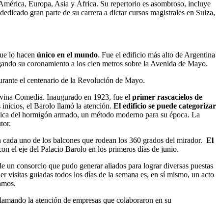
e América, Europa, Asia y África. Su repertorio es asombroso, incluye
edicado gran parte de su carrera a dictar cursos magistrales en Suiza,
que lo hacen
único en el mundo
. Fue el edificio más alto de Argentina
egando su coronamiento a los cien metros sobre la Avenida de Mayo.
urante el centenario de la Revolución de Mayo.
 Divina Comedia. Inaugurado en 1923, fue el
primer rascacielos de
inicios, el Barolo llamó la atención.
El edificio se puede categorizar
técnica del hormigón armado, un método moderno para su época. La
tor.
en cada uno de los balcones que rodean los 360 grados del mirador.
El
con el eje del Palacio Barolo en los primeros días de junio.
 de un consorcio que pudo generar aliados para lograr diversas puestas
er visitas guiadas todos los días de la semana es, en sí mismo, un acto
tamos.
 y llamando la atención de empresas que colaboraron en su