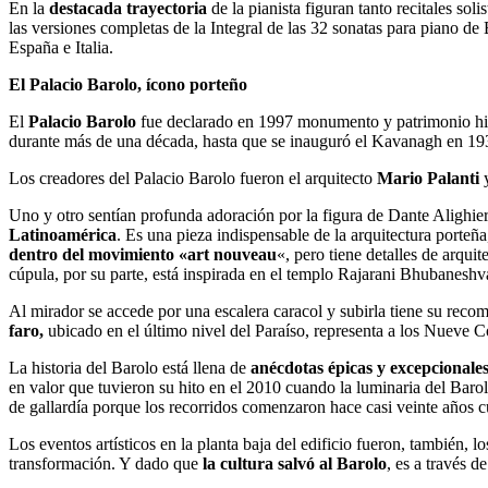
En la
destacada trayectoria
de la pianista figuran tanto recitales s
las versiones completas de la Integral de las 32 sonatas para piano d
España e Italia.
El Palacio Barolo, ícono porteño
El
Palacio Barolo
fue declarado en 1997 monumento y patrimonio his
durante más de una década, hasta que se inauguró el Kavanagh en 1936
Los creadores del Palacio Barolo fueron el arquitecto
Mario Palanti
y
Uno y otro sentían profunda adoración por la figura de Dante Alighie
Latinoamérica
. Es una pieza indispensable de la arquitectura porteñ
dentro del movimiento «art nouveau
«, pero tiene detalles de arqu
cúpula, por su parte, está inspirada en el templo Rajarani Bhubaneshvar,
Al mirador se accede por una escalera caracol y subirla tiene su rec
faro,
ubicado en el último nivel del Paraíso, representa a los Nueve Co
La historia del Barolo está llena de
anécdotas épicas y excepcionale
en valor que tuvieron su hito en el 2010 cuando la luminaria del Barol
de gallardía porque los recorridos comenzaron hace casi veinte años c
Los eventos artísticos en la planta baja del edificio fueron, también,
transformación. Y dado que
la cultura salvó al Barolo
, es a través d