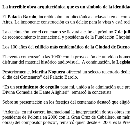
La increíble obra arquitectónica que es un símbolo de la identidad
El
Palacio Barolo
, increíble obra arquitectónica enclavada en el co
Aires. La imponente construcción es un deleite para la vista y está rode
La celebración por el centenario se llevará a cabo el próximo
7 de jul
de reconocimiento internacional y presidenta de la Fundación Chopin
Los 100 años del
edificio más emblemático de la Ciudad de Bueno
El evento comenzará a las 19:00 con la proyección de un video homena
disfrutar del material histórico audiovisual. A continuación, la
Legisl
Posteriormente,
Martha Noguera
ofrecerá un selecto repertorio dedi
el día del Centenario” del Palacio Barolo.
“Es un
sentimiento de orgullo
para mí, unido a la admiración que pro
Divina Comedia de Dante Alighieri”, remarcó la concertista.
Sobre su presentación en los festejos del centenario destacó que elig
“Además, en mi carrera internacional la interpretación de sus obras 
presidente de Polonia en 2000 con la Gran Cruz de Caballero, en mérit
obras) del compositor polaco”, remarcó quien desde el 2001 es la Pr