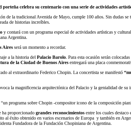
 porteña celebra su centenario con una serie de actividades artísti
razón de la tradicional Avenida de Mayo, cumple 100 años. Sin dudas se
ada de historias increíbles.
io
y contará con un programa especial de actividades artísticas y cultura
iana Argentina.
s Aires
será un momento a recordar.
je a la historia del
Palacio Barolo
. Para esta ocasión serán colocadas 
atura de la Ciudad de Buenos Aires
entregará una placa conmemorativ
cado al extraordinario Federico Chopin. La concertista se manifestó
“mu
voca la magnificencia arquitectónica del Palacio y la genialidad de su 
ió “un programa sobre Chopin -compositor icono de la composición pianí
me ha proporcionado
grandes reconocimientos
entre los cuales destaco
o al éxito obtenido en varios escenarios de Europa y también en Argent
esidenta Fundadora de la Fundación Chopiniana de Argentina.