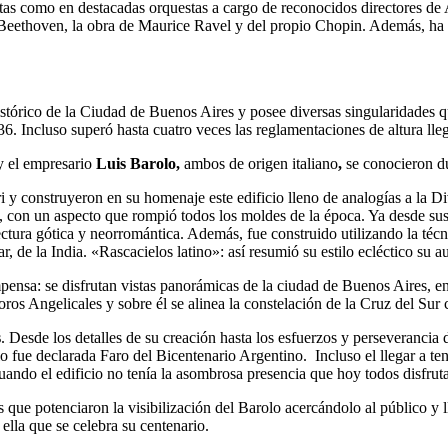
olistas como en destacadas orquestas a cargo de reconocidos directores d
e Beethoven, la obra de Maurice Ravel y del propio Chopin. Además, ha d
tórico de la Ciudad de Buenos Aires y posee diversas singularidades 
. Incluso superó hasta cuatro veces las reglamentaciones de altura ll
 el empresario
Luis Barolo,
ambos de origen italiano
,
se conocieron d
ri y construyeron en su homenaje este edificio lleno de analogías a la
a, con un aspecto que rompió todos los moldes de la época. Ya desde sus 
itectura gótica y neorromántica. Además, fue construido utilizando la 
 de la India. «Rascacielos latino»: así resumió su estilo ecléctico su au
ompensa: se disfrutan vistas panorámicas de la ciudad de Buenos Aires, 
ros Angelicales y sobre él se alinea la constelación de la Cruz del Sur 
s
. Desde los detalles de su creación hasta los esfuerzos y perseverancia
o fue declarada Faro del Bicentenario Argentino. Incluso el llegar a ten
uando el edificio no tenía la asombrosa presencia que hoy todos disfru
 los que potenciaron la visibilización del Barolo acercándolo al público
e ella que se celebra su centenario.