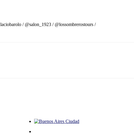
aciobarolo / @salon_1923 / @lossombrerostours /