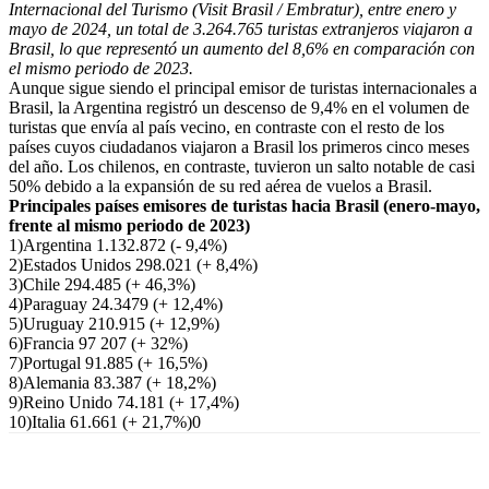
Internacional del Turismo (Visit Brasil / Embratur), entre enero y
mayo de 2024, un total de 3.264.765 turistas extranjeros viajaron a
Brasil, lo que representó un aumento del 8,6% en comparación con
el mismo periodo de 2023.
Aunque sigue siendo el principal emisor de turistas internacionales a
Brasil, la Argentina registró un descenso de 9,4% en el volumen de
turistas que envía al país vecino, en contraste con el resto de los
países cuyos ciudadanos viajaron a Brasil los primeros cinco meses
del año. Los chilenos, en contraste, tuvieron un salto notable de casi
50% debido a la expansión de su red aérea de vuelos a Brasil.
Principales países emisores de turistas hacia Brasil (enero-mayo,
frente al mismo periodo de 2023)
1)Argentina 1.132.872 (- 9,4%)
2)Estados Unidos 298.021 (+ 8,4%)
3)Chile 294.485 (+ 46,3%)
4)Paraguay 24.3479 (+ 12,4%)
5)Uruguay 210.915 (+ 12,9%)
6)Francia 97 207 (+ 32%)
7)Portugal 91.885 (+ 16,5%)
8)Alemania 83.387 (+ 18,2%)
9)Reino Unido 74.181 (+ 17,4%)
10)Italia 61.661 (+ 21,7%)0