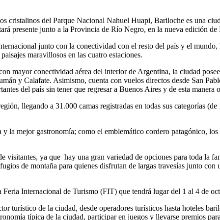
 cristalinos del Parque Nacional Nahuel Huapi, Bariloche es una ciudad 
tará presente junto a la Provincia de Río Negro, en la nueva edición de 
internacional junto con la conectividad con el resto del país y el mundo
paisajes maravillosos en las cuatro estaciones.
 con mayor conectividad aérea del interior de Argentina, la ciudad pos
umán y Calafate. Asimismo, cuenta con vuelos directos desde San Pablo,
ortantes del país sin tener que regresar a Buenos Aires y de esta manera 
región, llegando a 31.000 camas registradas en todas sus categorías (de 
a y la mejor gastronomía; como el emblemático cordero patagónico, los c
 visitantes, ya que hay una gran variedad de opciones para toda la fami
ugios de montaña para quienes disfrutan de largas travesías junto con un 
 Feria Internacional de Turismo (FIT) que tendrá lugar del 1 al 4 de oc
or turístico de la ciudad, desde operadores turísticos hasta hoteles bar
tronomía típica de la ciudad, participar en juegos y llevarse premios para 