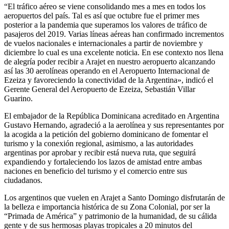
“El tráfico aéreo se viene consolidando mes a mes en todos los
aeropuertos del país. Tal es así que octubre fue el primer mes
posterior a la pandemia que superamos los valores de tráfico de
pasajeros del 2019. Varias líneas aéreas han confirmado incrementos
de vuelos nacionales e internacionales a partir de noviembre y
diciembre lo cual es una excelente noticia. En ese contexto nos llena
de alegría poder recibir a Arajet en nuestro aeropuerto alcanzando
así las 30 aerolíneas operando en el Aeropuerto Internacional de
Ezeiza y favoreciendo la conectividad de la Argentina», indicó el
Gerente General del Aeropuerto de Ezeiza, Sebastián Villar
Guarino.
El embajador de la República Dominicana acreditado en Argentina
Gustavo Hernando, agradeció a la aerolínea y sus representantes por
la acogida a la petición del gobierno dominicano de fomentar el
turismo y la conexión regional, asimismo, a las autoridades
argentinas por aprobar y recibir está nueva ruta, que seguirá
expandiendo y fortaleciendo los lazos de amistad entre ambas
naciones en beneficio del turismo y el comercio entre sus
ciudadanos.
Los argentinos que vuelen en Arajet a Santo Domingo disfrutarán de
la belleza e importancia histórica de su Zona Colonial, por ser la
“Primada de América” y patrimonio de la humanidad, de su cálida
gente y de sus hermosas playas tropicales a 20 minutos del