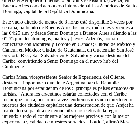
directa el Aeropuerto Internacional Ministro Pistarini, (Ezeiza) en
Buenos Aires con el aeropuerto internacional Las Américas de Santo
Domingo, capital de la República Dominicana.
Este vuelo directo de menos de 8 horas está disponible 3 veces por
semana; partiendo de Buenos Aires los lunes, miércoles y viernes a
las 04:25 a.m. y desde Santo Domingo a Buenos Aires saliendo a las
05:55 p.m. los domingos, martes y jueves. Además, podrán
conectarse con Montreal y Toronto en Canadá; Ciudad de México y
Cancún en México; Ciudad de Guatemala, en Guatemala; San José
en Costa Rica; San Salvador en El Salvador y varios destinos del
Caribe, convirtiendo a Santo Domingo en el nuevo hub del
Continente.
Carlos Mesa, vicepresidente Senior de Experiencia del Cliente,
destacó la importancia que tiene Argentina para la República
Dominicana por estar dentro de los 5 principales países emisores de
turistas. “Ahora los argentinos estarán conectados con el Caribe
mejor que nunca; por primera vez tendremos un vuelo directo entre
nuestras dos ciudades capitales; una demostración de que Arajet ha
mantenido su palabra de democratizar los cielos de la región
uniendo a todo el continente a los mejores precios y con la mejor
experiencia y calidad de nuestros servicios a bordo”, afirmó Mesa.