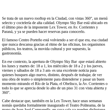
Se trata de un nuevo rooftop en la Ciudad, con vistas 360°, un menú
selecto y coctelería de alta calidad. Olympo Sky Bar está ubicado en
el último piso de la imponente Lex Tower, en Av. Corrientes y
Paraná, y ya se pueden hacer reservas para conocerlo.
El famoso Centro Porteño está volviendo a ser el que era, esa ciudad
que nunca descansa gracias al ritmo de las oficinas, los organismos
públicos, los teatros, la movida cultural y por supuesto, la
gastronomía.
En ese contexto, la apertura de Olympo Sky Bar -que estará abierto
los lunes y martes de: 18 a 1, los miércoles de 18 a 2 y los jueves,
viernes y sábados de 18 a 3 am- es una excelente noticia para
quienes busquen algo nuevo, distinto, después de trabajar, de ver
una obra de teatro o simplemente para distenderse y pasar un buen
momento mirando el Río de la Plata, el Obelisco, la Av. Corrientes o
todo lo que se aprecia desde lo alto de un piso 31 con vista abierta y
360°.
Cabe destacar que, también en la Lex Tower, hace unas semanas
nomás quedaba formalmente inaugurado el Teatro Politeama, de la
mano de Juan José Campanella, en cuya sala ya pueden disfrutarse