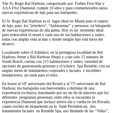
The St. Regis Bal Harbour, categorizado por Forbes Five-Star y
AAA Five Diamond,
cumple 10 años y para conmemorarlos lanza
nuevas experiencias de lujo para sus huéspedes.
El St. Regis Bal Harbour es el lugar ideal en Miami para el viajero
de lujo, para los “
jetsetters
”, “fashionistas” y personas en búsqueda
de nuevas experiencias de alta gama. Hoy es un momento ideal
para redescubrir el resort y cada una de sus habitaciones y suites,
todas con amplia vista al mar y donde ningún lujo está fuera del
alcance.
Localizado sobre el Atlántico, en la prestigiosa localidad de Bal
Harbour, frente a Bal Harbour Shops y a tan solo 15 minutos de
South Beach, cuenta con 215 habitaciones y suites, variedad de
opciones de gastronomía gourmet y el icónico Spa Remède, con un
amplio menú de tratamientos corporales y faciales e increíbles
instalaciones, un oasis para el relax.
En honor al 10º aniversario del Resort y al 75º aniversario de Bal
Harbour, los huéspedes son bienvenidos a disfrutar de una
experiencia exclusiva, transitando por un sin fin de placeres que los
diferentes programas presentan; entre ellos se encuentra la
experiencia Diamond que incluye aéreos ida y vuelta en Jet Privado,
cuatro noches de alojamiento en la Suite Presidencial, dos
tratamientos faciales en Remède Spa, uso ilimitado de las
“Villas”
,