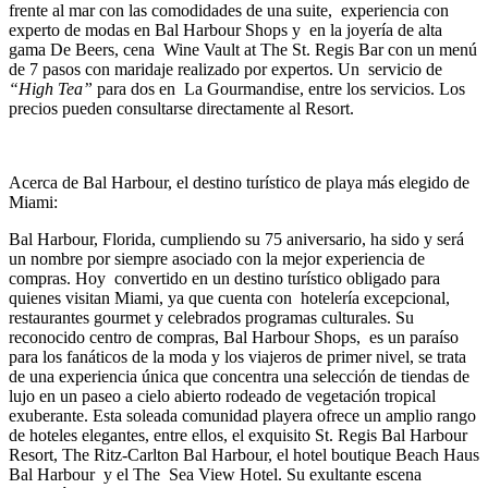
frente al mar con las comodidades de una suite, experiencia con
experto de modas en Bal Harbour Shops y en la joyería de alta
gama De Beers, cena Wine Vault at The St. Regis Bar con un menú
de 7 pasos con maridaje realizado por expertos. Un servicio de
“High Tea”
para dos en La Gourmandise, entre los servicios. Los
precios pueden consultarse directamente al Resort.
Acerca de Bal Harbour, el destino turístico de playa más elegido de
Miami:
Bal Harbour, Florida, cumpliendo su 75 aniversario, ha sido y será
un nombre por siempre asociado con la mejor experiencia de
compras. Hoy convertido en un destino turístico obligado para
quienes visitan Miami, ya que cuenta con hotelería excepcional,
restaurantes gourmet y celebrados programas culturales. Su
reconocido centro de compras, Bal Harbour Shops, es un paraíso
para los fanáticos de la moda y los viajeros de primer nivel, se trata
de una experiencia única que concentra una selección de tiendas de
lujo en un paseo a cielo abierto rodeado de vegetación tropical
exuberante. Esta soleada comunidad playera ofrece un amplio rango
de hoteles elegantes, entre ellos, el exquisito St. Regis Bal Harbour
Resort, The Ritz-Carlton Bal Harbour, el hotel boutique Beach Haus
Bal Harbour y el The Sea View Hotel. Su exultante escena